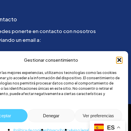
ntacto
edes ponerte en contacto con nosotros
iando un email a:
la@credi4me.com
Gestionar consentimiento
r las mejores experiencias, utilizamos tecnologías como las cookies
nar y/o acceder a la información del dispositivo. El consentimiento de
ologías nos permitirá procesar datos como el comportamiento de
 las identificaciones únicas en este sitio. No consentir o retirar el
nto, puede afectar negativamente a ciertas características y
ceptar
Denegar
Ver preferencias
ES
Política de cookies
Privacy Policy
Aviso legal