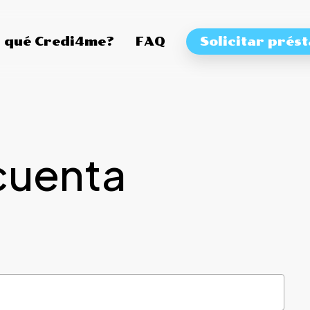
 qué Credi4me?
FAQ
Solicitar prés
cuenta