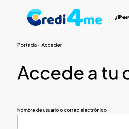
Skip
to
¿Por
main
content
Portada
»
Acceder
Accede a tu 
Nombre de usuario o correo electrónico