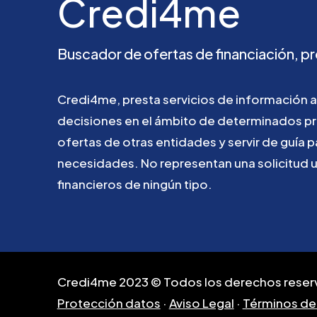
Credi4me
Buscador
de
ofertas
de
financiación,
pr
Credi4me,
presta
servicios
de
información
a
decisiones
en
el
ámbito
de
determinados
p
ofertas
de
otras
entidades
y
servir
de
guía
p
necesidades.
No
representan
una
solicitud
financieros
de
ningún
tipo.
Credi4me 2023 © Todos los derechos reser
Protección datos
·
Aviso Legal
·
Términos de