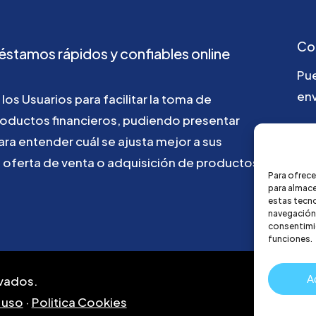
Co
éstamos
rápidos
y
confiables
online
Pu
env
los
Usuarios
para
facilitar
la
toma
de
roductos
financieros,
pudiendo
presentar
ho
ara
entender
cuál
se
ajusta
mejor
a
sus
u
oferta
de
venta
o
adquisición
de
productos
Para ofrece
para almace
estas tecn
navegación o
consentimie
funciones.
A
vados.
 uso
·
Politica Cookies