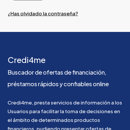
¿Has olvidado la contraseña?
Credi4me
Buscador
de
ofertas
de
financiación,
préstamos
rápidos
y
confiables
online
Credi4me,
presta
servicios
de
información
a
los
Usuarios
para
facilitar
la
toma
de
decisiones
en
el
ámbito
de
determinados
productos
financieros,
pudiendo
presentar
ofertas
de