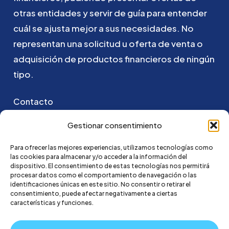
otras
entidades
y
servir
de
guía
para
entender
cuál
se
ajusta
mejor
a
sus
necesidades.
No
representan
una
solicitud
u
oferta
de
venta
o
adquisición
de
productos
financieros
de
ningún
tipo.
Contacto
Puedes ponerte en contacto con nosotros
Gestionar consentimiento
enviando un email a:
Para ofrecer las mejores experiencias, utilizamos tecnologías como
las cookies para almacenar y/o acceder a la información del
hola@credi4me.com
dispositivo. El consentimiento de estas tecnologías nos permitirá
procesar datos como el comportamiento de navegación o las
identificaciones únicas en este sitio. No consentir o retirar el
consentimiento, puede afectar negativamente a ciertas
características y funciones.