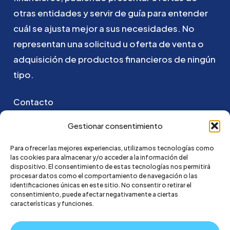
otras
entidades
y
servir
de
guía
para
entender
cuál
se
ajusta
mejor
a
sus
necesidades.
No
representan
una
solicitud
u
oferta
de
venta
o
adquisición
de
productos
financieros
de
ningún
tipo.
Contacto
Puedes ponerte en contacto con nosotros
Gestionar consentimiento
enviando un email a:
Para ofrecer las mejores experiencias, utilizamos tecnologías como
las cookies para almacenar y/o acceder a la información del
hola@credi4me.com
dispositivo. El consentimiento de estas tecnologías nos permitirá
procesar datos como el comportamiento de navegación o las
identificaciones únicas en este sitio. No consentir o retirar el
consentimiento, puede afectar negativamente a ciertas
características y funciones.