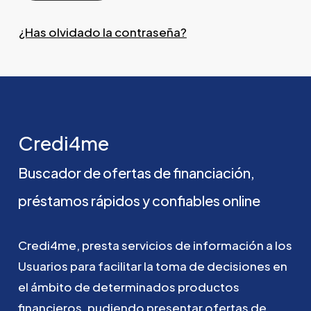
¿Has olvidado la contraseña?
Credi4me
Buscador
de
ofertas
de
financiación,
préstamos
rápidos
y
confiables
online
Credi4me,
presta
servicios
de
información
a
los
Usuarios
para
facilitar
la
toma
de
decisiones
en
el
ámbito
de
determinados
productos
financieros,
pudiendo
presentar
ofertas
de