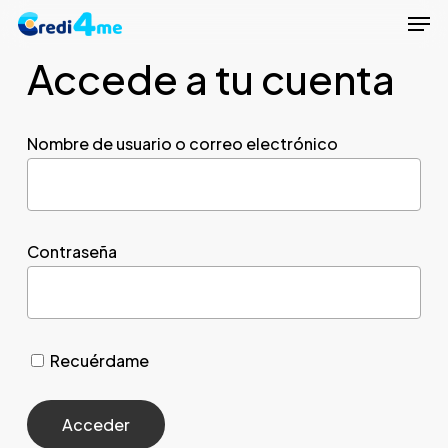
Men
Skip
to
Accede a tu cuenta
Close
main
Menu
content
Nombre de usuario o correo electrónico
Contraseña
Recuérdame