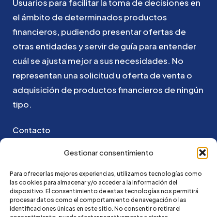
Usuarios
para
facilitar
la
toma
de
decisiones
en
el
ámbito
de
determinados
productos
financieros,
pudiendo
presentar
ofertas
de
otras
entidades
y
servir
de
guía
para
entender
cuál
se
ajusta
mejor
a
sus
necesidades.
No
representan
una
solicitud
u
oferta
de
venta
o
adquisición
de
productos
financieros
de
ningún
tipo.
Contacto
Puedes ponerte en contacto con nosotros
Gestionar consentimiento
enviando un email a:
Para ofrecer las mejores experiencias, utilizamos tecnologías como
las cookies para almacenar y/o acceder a la información del
hola@credi4me.com
dispositivo. El consentimiento de estas tecnologías nos permitirá
procesar datos como el comportamiento de navegación o las
identificaciones únicas en este sitio. No consentir o retirar el