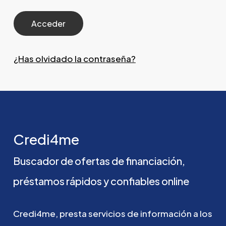
¿Has olvidado la contraseña?
Credi4me
Buscador
de
ofertas
de
financiación,
préstamos
rápidos
y
confiables
online
Credi4me,
presta
servicios
de
información
a
los