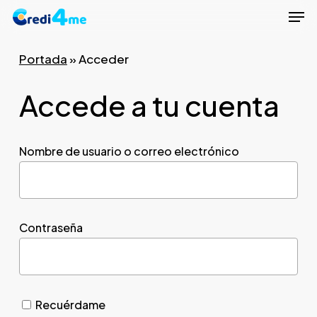
Men
Skip
to
Close
main
Portada
»
Acceder
Menu
content
Accede a tu cuenta
Nombre de usuario o correo electrónico
Contraseña
Recuérdame