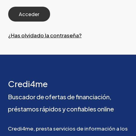
¿Has olvidado la contraseña?
Credi4me
Buscador
de
ofertas
de
financiación,
préstamos
rápidos
y
confiables
online
Credi4me,
presta
servicios
de
información
a
los