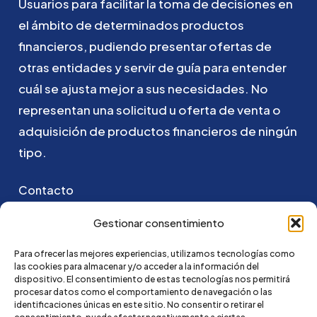
Usuarios
para
facilitar
la
toma
de
decisiones
en
el
ámbito
de
determinados
productos
financieros,
pudiendo
presentar
ofertas
de
otras
entidades
y
servir
de
guía
para
entender
cuál
se
ajusta
mejor
a
sus
necesidades.
No
representan
una
solicitud
u
oferta
de
venta
o
adquisición
de
productos
financieros
de
ningún
tipo.
Contacto
Puedes ponerte en contacto con nosotros
Gestionar consentimiento
enviando un email a:
Para ofrecer las mejores experiencias, utilizamos tecnologías como
las cookies para almacenar y/o acceder a la información del
go@credi4me.com
dispositivo. El consentimiento de estas tecnologías nos permitirá
procesar datos como el comportamiento de navegación o las
identificaciones únicas en este sitio. No consentir o retirar el