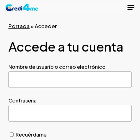
Men
Skip
to
Close
main
Portada
»
Acceder
Menu
content
Accede a tu cuenta
Nombre de usuario o correo electrónico
Contraseña
Recuérdame