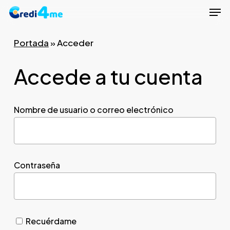
Men
Skip
to
Close
main
Portada
»
Acceder
Menu
content
Accede a tu cuenta
Nombre de usuario o correo electrónico
Contraseña
Recuérdame