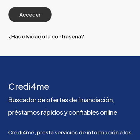
¿Has olvidado la contraseña?
Credi4me
Buscador
de
ofertas
de
financiación,
préstamos
rápidos
y
confiables
online
Credi4me,
presta
servicios
de
información
a
los