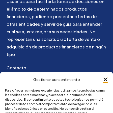
Usuarios
para
facilitar
la
toma
de
decisiones
en
el
ámbito
de
determinados
productos
financieros,
pudiendo
presentar
ofertas
de
otras
entidades
y
servir
de
guía
para
entender
cuál
se
ajusta
mejor
a
sus
necesidades.
No
representan
una
solicitud
u
oferta
de
venta
o
adquisición
de
productos
financieros
de
ningún
tipo.
Contacto
Puedes ponerte en contacto con nosotros
Gestionar consentimiento
enviando un email a:
Para ofrecer las mejores experiencias, utilizamos tecnologías como
las cookies para almacenar y/o acceder a la información del
hola@credi4me.com
dispositivo. El consentimiento de estas tecnologías nos permitirá
procesar datos como el comportamiento de navegación o las
identificaciones únicas en este sitio. No consentir o retirar el