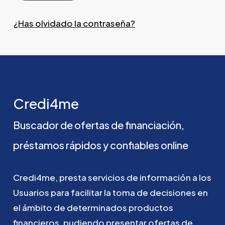
¿Has olvidado la contraseña?
Credi4me
Buscador
de
ofertas
de
financiación,
préstamos
rápidos
y
confiables
online
Credi4me,
presta
servicios
de
información
a
los
Usuarios
para
facilitar
la
toma
de
decisiones
en
el
ámbito
de
determinados
productos
financieros,
pudiendo
presentar
ofertas
de