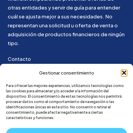
otras
entidades
y
servir
de
guía
para
entender
cuál
se
ajusta
mejor
a
sus
necesidades.
No
representan
una
solicitud
u
oferta
de
venta
o
adquisición
de
productos
financieros
de
ningún
tipo.
Contacto
Puedes ponerte en contacto con nosotros
Gestionar consentimiento
enviando un email a:
Para ofrecer las mejores experiencias, utilizamos tecnologías como
las cookies para almacenar y/o acceder a la información del
hola@credi4me.com
dispositivo. El consentimiento de estas tecnologías nos permitirá
procesar datos como el comportamiento de navegación o las
identificaciones únicas en este sitio. No consentir o retirar el
consentimiento, puede afectar negativamente a ciertas
características y funciones.