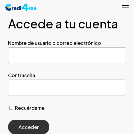
Men
Skip
to
Accede a tu cuenta
Close
main
Menu
content
Nombre de usuario o correo electrónico
Contraseña
Recuérdame