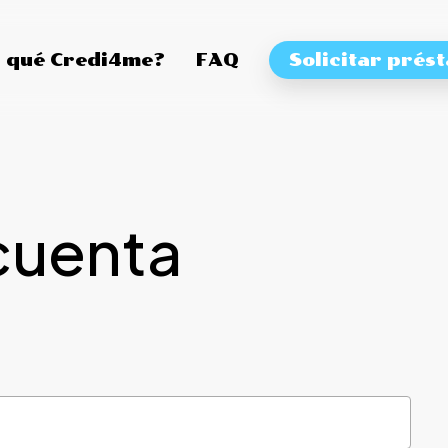
 qué Credi4me?
FAQ
Solicitar prés
cuenta