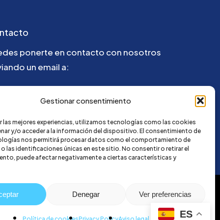
ntacto
edes ponerte en contacto con nosotros
iando un email a:
la@credi4me.com
Gestionar consentimiento
r las mejores experiencias, utilizamos tecnologías como las cookies
nar y/o acceder a la información del dispositivo. El consentimiento de
ologías nos permitirá procesar datos como el comportamiento de
 las identificaciones únicas en este sitio. No consentir o retirar el
nto, puede afectar negativamente a ciertas características y
ceptar
Denegar
Ver preferencias
ES
Política de cookies
Privacy Policy
Aviso legal