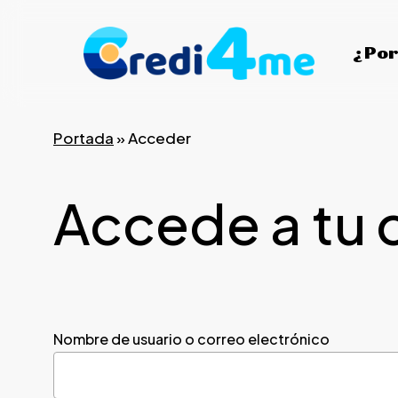
Skip
to
¿Por
main
content
Portada
»
Acceder
Accede a tu 
Nombre de usuario o correo electrónico