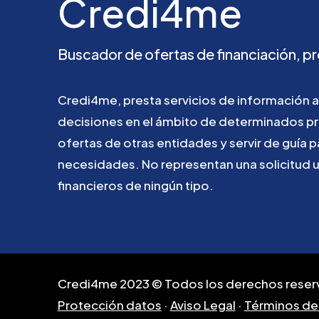
Credi4me
Buscador
de
ofertas
de
financiación,
pr
Credi4me,
presta
servicios
de
información
a
decisiones
en
el
ámbito
de
determinados
p
ofertas
de
otras
entidades
y
servir
de
guía
p
necesidades.
No
representan
una
solicitud
financieros
de
ningún
tipo.
Credi4me 2023 © Todos los derechos reser
Protección datos
·
Aviso Legal
·
Términos de