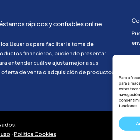
Co
éstamos
rápidos
y
confiables
online
Pu
env
los
Usuarios
para
facilitar
la
toma
de
roductos
financieros,
pudiendo
presentar
ho
ara
entender
cuál
se
ajusta
mejor
a
sus
u
oferta
de
venta
o
adquisición
de
productos
Para ofrece
para almace
estas tecn
navegación o
consentimie
funciones.
A
vados.
 uso
·
Politica Cookies