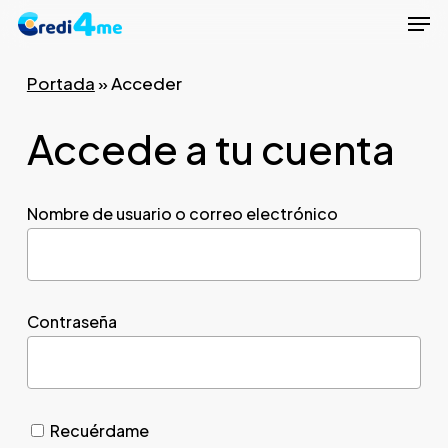
Men
Skip
to
Close
main
Portada
»
Acceder
Menu
content
Accede a tu cuenta
Nombre de usuario o correo electrónico
Contraseña
Recuérdame