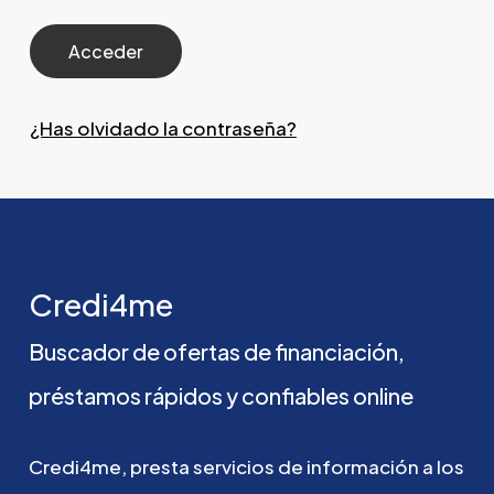
¿Has olvidado la contraseña?
Credi4me
Buscador
de
ofertas
de
financiación,
préstamos
rápidos
y
confiables
online
Credi4me,
presta
servicios
de
información
a
los