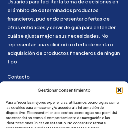
Usuarios
para
facilitar
la
toma
de
decisiones
en
el
ámbito
de
determinados
productos
financieros,
pudiendo
presentar
ofertas
de
otras
entidades
y
servir
de
guía
para
entender
cuál
se
ajusta
mejor
a
sus
necesidades.
No
representan
una
solicitud
u
oferta
de
venta
o
adquisición
de
productos
financieros
de
ningún
tipo.
Contacto
Puedes ponerte en contacto con nosotros
Gestionar consentimiento
enviando un email a:
Para ofrecer las mejores experiencias, utilizamos tecnologías como
las cookies para almacenar y/o acceder a la información del
go@credi4me.com
dispositivo. El consentimiento de estas tecnologías nos permitirá
procesar datos como el comportamiento de navegación o las
identificaciones únicas en este sitio. No consentir o retirar el