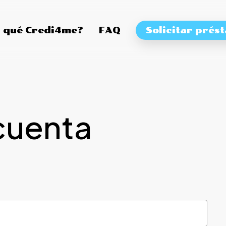
 qué Credi4me?
FAQ
Solicitar prés
cuenta