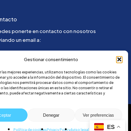
ntacto
edes ponerte en contacto con nosotros
iando un email a:
@credi4me.com
Gestionar consentimiento
r las mejores experiencias, utilizamos tecnologías como las cookies
nar y/o acceder a la información del dispositivo. El consentimiento de
ologías nos permitirá procesar datos como el comportamiento de
 las identificaciones únicas en este sitio. No consentir o retirar el
nto, puede afectar negativamente a ciertas características y
ceptar
Denegar
Ver preferencias
ES
Política de cookies
Privacy Policy
Aviso legal