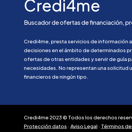
Credi4me
Buscador
de
ofertas
de
financiación,
pr
Credi4me,
presta
servicios
de
información
a
decisiones
en
el
ámbito
de
determinados
p
ofertas
de
otras
entidades
y
servir
de
guía
p
necesidades.
No
representan
una
solicitud
financieros
de
ningún
tipo.
Credi4me 2023 © Todos los derechos reser
Protección datos
·
Aviso Legal
·
Términos de