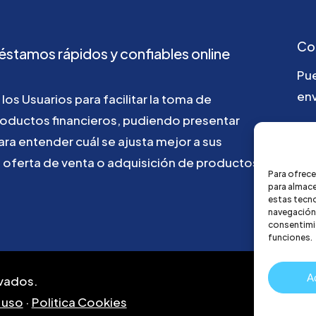
Co
éstamos
rápidos
y
confiables
online
Pu
env
los
Usuarios
para
facilitar
la
toma
de
roductos
financieros,
pudiendo
presentar
go
ara
entender
cuál
se
ajusta
mejor
a
sus
u
oferta
de
venta
o
adquisición
de
productos
Para ofrece
para almace
estas tecn
navegación o
consentimie
funciones.
A
vados.
 uso
·
Politica Cookies