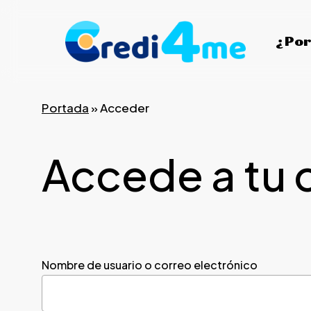
Skip
to
¿Por
main
content
Portada
»
Acceder
Accede a tu 
Nombre de usuario o correo electrónico