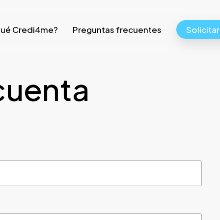
qué Credi4me?
Preguntas frecuentes
Solicita
cuenta