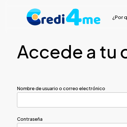
Skip
to
¿Por 
main
content
Accede a tu 
Nombre de usuario o correo electrónico
Contraseña