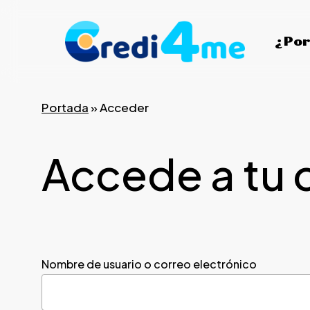
Skip
to
¿Por
main
content
Portada
»
Acceder
Accede a tu 
Nombre de usuario o correo electrónico