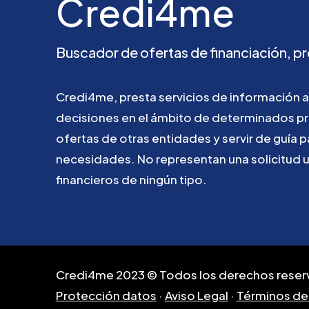
Credi4me
Buscador
de
ofertas
de
financiación,
pr
Credi4me,
presta
servicios
de
información
a
decisiones
en
el
ámbito
de
determinados
p
ofertas
de
otras
entidades
y
servir
de
guía
p
necesidades.
No
representan
una
solicitud
financieros
de
ningún
tipo.
Credi4me 2023 © Todos los derechos reser
Protección datos
·
Aviso Legal
·
Términos de