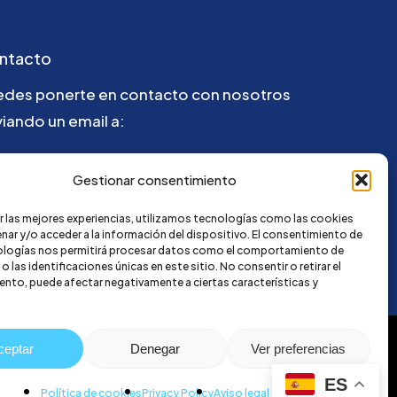
ntacto
edes ponerte en contacto con nosotros
iando un email a:
la@credi4me.com
Gestionar consentimiento
r las mejores experiencias, utilizamos tecnologías como las cookies
nar y/o acceder a la información del dispositivo. El consentimiento de
ologías nos permitirá procesar datos como el comportamiento de
 las identificaciones únicas en este sitio. No consentir o retirar el
nto, puede afectar negativamente a ciertas características y
ceptar
Denegar
Ver preferencias
ES
Política de cookies
Privacy Policy
Aviso legal