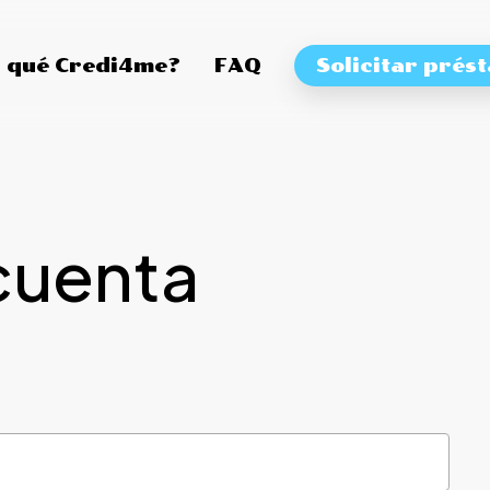
 qué Credi4me?
FAQ
Solicitar prés
cuenta