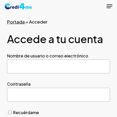
Men
Skip
to
Close
main
Portada
»
Acceder
Menu
content
Accede a tu cuenta
Nombre de usuario o correo electrónico
Contraseña
Recuérdame