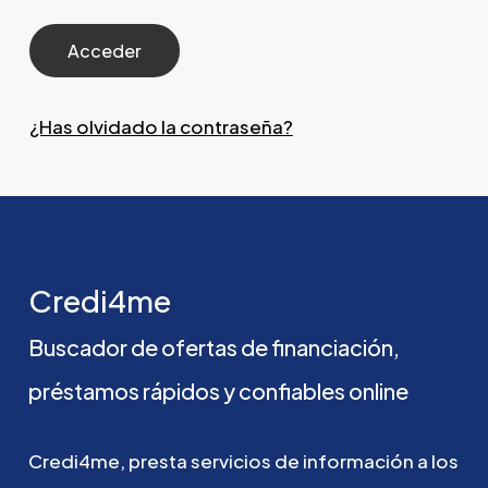
¿Has olvidado la contraseña?
Credi4me
Buscador
de
ofertas
de
financiación,
préstamos
rápidos
y
confiables
online
Credi4me,
presta
servicios
de
información
a
los