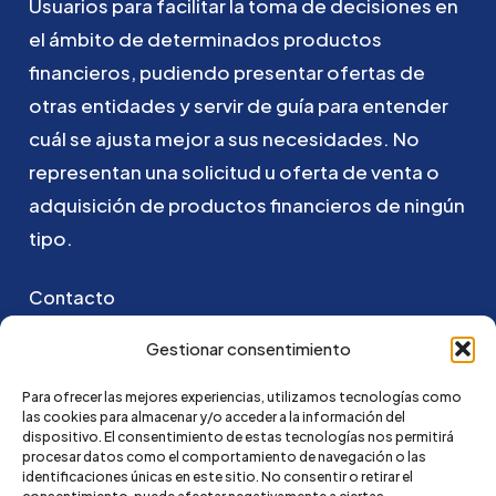
Usuarios
para
facilitar
la
toma
de
decisiones
en
el
ámbito
de
determinados
productos
financieros,
pudiendo
presentar
ofertas
de
otras
entidades
y
servir
de
guía
para
entender
cuál
se
ajusta
mejor
a
sus
necesidades.
No
representan
una
solicitud
u
oferta
de
venta
o
adquisición
de
productos
financieros
de
ningún
tipo.
Contacto
Puedes ponerte en contacto con nosotros
Gestionar consentimiento
enviando un email a:
Para ofrecer las mejores experiencias, utilizamos tecnologías como
las cookies para almacenar y/o acceder a la información del
hola@credi4me.com
dispositivo. El consentimiento de estas tecnologías nos permitirá
procesar datos como el comportamiento de navegación o las
identificaciones únicas en este sitio. No consentir o retirar el