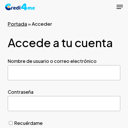
Men
Skip
to
Close
main
Portada
»
Acceder
Menu
content
Accede a tu cuenta
Nombre de usuario o correo electrónico
Contraseña
Recuérdame