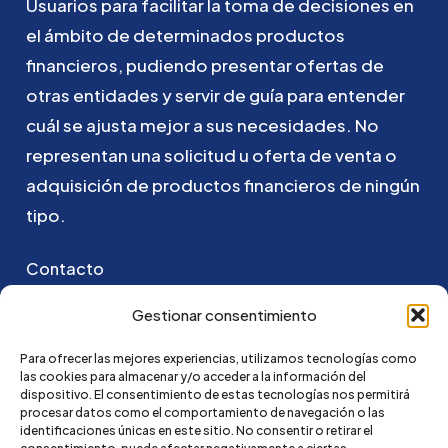
Usuarios
para
facilitar
la
toma
de
decisiones
en
el
ámbito
de
determinados
productos
financieros,
pudiendo
presentar
ofertas
de
otras
entidades
y
servir
de
guía
para
entender
cuál
se
ajusta
mejor
a
sus
necesidades.
No
representan
una
solicitud
u
oferta
de
venta
o
adquisición
de
productos
financieros
de
ningún
tipo.
Contacto
Puedes ponerte en contacto con nosotros
Gestionar consentimiento
enviando un email a:
Para ofrecer las mejores experiencias, utilizamos tecnologías como
las cookies para almacenar y/o acceder a la información del
hola@credi4me.com
dispositivo. El consentimiento de estas tecnologías nos permitirá
procesar datos como el comportamiento de navegación o las
identificaciones únicas en este sitio. No consentir o retirar el