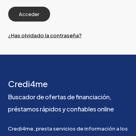
¿Has olvidado la contraseña?
Credi4me
Buscador
de
ofertas
de
financiación,
préstamos
rápidos
y
confiables
online
Credi4me,
presta
servicios
de
información
a
los