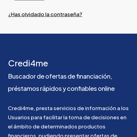
¿Has olvidado la contraseña?
Credi4me
Buscador
de
ofertas
de
financiación,
préstamos
rápidos
y
confiables
online
Credi4me,
presta
servicios
de
información
a
los
Usuarios
para
facilitar
la
toma
de
decisiones
en
el
ámbito
de
determinados
productos
financieros,
pudiendo
presentar
ofertas
de