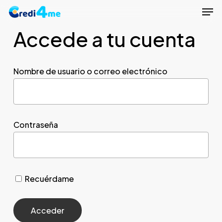
Men
Skip
to
Accede a tu cuenta
Close
main
Menu
content
Nombre de usuario o correo electrónico
Contraseña
Recuérdame