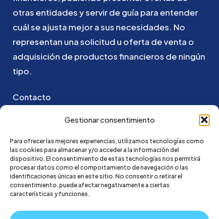
otras
entidades
y
servir
de
guía
para
entender
cuál
se
ajusta
mejor
a
sus
necesidades.
No
representan
una
solicitud
u
oferta
de
venta
o
adquisición
de
productos
financieros
de
ningún
tipo.
Contacto
Puedes ponerte en contacto con nosotros
Gestionar consentimiento
enviando un email a:
Para ofrecer las mejores experiencias, utilizamos tecnologías como
las cookies para almacenar y/o acceder a la información del
hola@credi4me.com
dispositivo. El consentimiento de estas tecnologías nos permitirá
procesar datos como el comportamiento de navegación o las
identificaciones únicas en este sitio. No consentir o retirar el
consentimiento, puede afectar negativamente a ciertas
características y funciones.