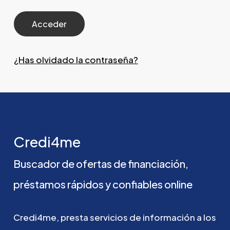
¿Has olvidado la contraseña?
Credi4me
Buscador
de
ofertas
de
financiación,
préstamos
rápidos
y
confiables
online
Credi4me,
presta
servicios
de
información
a
los