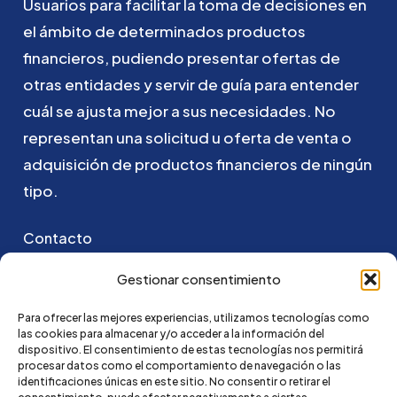
Usuarios
para
facilitar
la
toma
de
decisiones
en
el
ámbito
de
determinados
productos
financieros,
pudiendo
presentar
ofertas
de
otras
entidades
y
servir
de
guía
para
entender
cuál
se
ajusta
mejor
a
sus
necesidades.
No
representan
una
solicitud
u
oferta
de
venta
o
adquisición
de
productos
financieros
de
ningún
tipo.
Contacto
Puedes ponerte en contacto con nosotros
Gestionar consentimiento
enviando un email a:
Para ofrecer las mejores experiencias, utilizamos tecnologías como
las cookies para almacenar y/o acceder a la información del
hola@credi4me.com
dispositivo. El consentimiento de estas tecnologías nos permitirá
procesar datos como el comportamiento de navegación o las
identificaciones únicas en este sitio. No consentir o retirar el