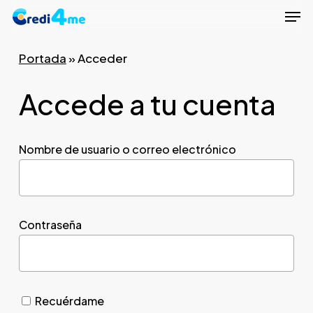
Men
Skip
to
Close
main
Portada
»
Acceder
Menu
content
Accede a tu cuenta
Nombre de usuario o correo electrónico
Contraseña
Recuérdame