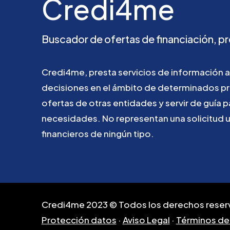
Credi4me
Buscador
de
ofertas
de
financiación,
pr
Credi4me,
presta
servicios
de
información
a
decisiones
en
el
ámbito
de
determinados
p
ofertas
de
otras
entidades
y
servir
de
guía
p
necesidades.
No
representan
una
solicitud
financieros
de
ningún
tipo.
Credi4me 2023 © Todos los derechos reser
Protección datos
·
Aviso Legal
·
Términos de