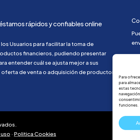
Co
éstamos
rápidos
y
confiables
online
Pu
env
los
Usuarios
para
facilitar
la
toma
de
roductos
financieros,
pudiendo
presentar
go
ara
entender
cuál
se
ajusta
mejor
a
sus
u
oferta
de
venta
o
adquisición
de
productos
Para ofrece
para almace
estas tecn
navegación o
consentimie
funciones.
A
vados.
 uso
·
Politica Cookies