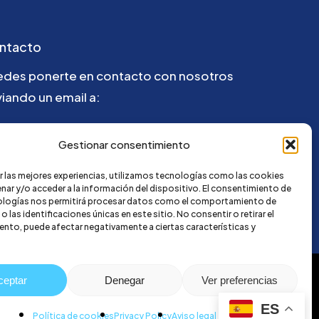
ntacto
edes ponerte en contacto con nosotros
iando un email a:
@credi4me.com
Gestionar consentimiento
r las mejores experiencias, utilizamos tecnologías como las cookies
nar y/o acceder a la información del dispositivo. El consentimiento de
ologías nos permitirá procesar datos como el comportamiento de
 las identificaciones únicas en este sitio. No consentir o retirar el
nto, puede afectar negativamente a ciertas características y
ceptar
Denegar
Ver preferencias
ES
Política de cookies
Privacy Policy
Aviso legal