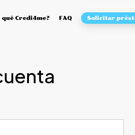
 qué Credi4me?
FAQ
Solicitar prés
cuenta