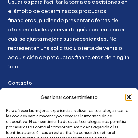
Usuarios
para
facilitar
la
toma
de
decisiones
en
el
ámbito
de
determinados
productos
financieros,
pudiendo
presentar
ofertas
de
otras
entidades
y
servir
de
guía
para
entender
cuál
se
ajusta
mejor
a
sus
necesidades.
No
representan
una
solicitud
u
oferta
de
venta
o
adquisición
de
productos
financieros
de
ningún
tipo.
Contacto
Puedes ponerte en contacto con nosotros
Gestionar consentimiento
enviando un email a:
Para ofrecer las mejores experiencias, utilizamos tecnologías como
las cookies para almacenar y/o acceder a la información del
hola@credi4me.com
dispositivo. El consentimiento de estas tecnologías nos permitirá
procesar datos como el comportamiento de navegación o las
identificaciones únicas en este sitio. No consentir o retirar el