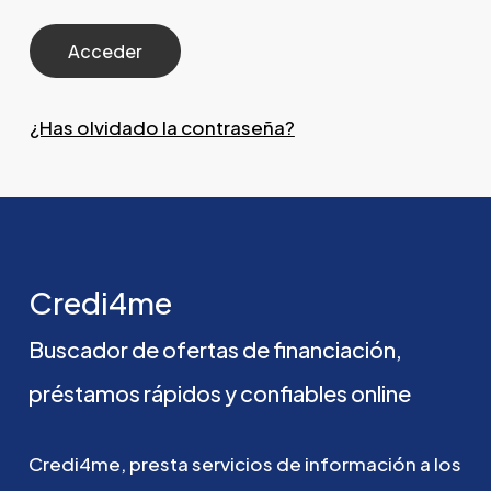
¿Has olvidado la contraseña?
Credi4me
Buscador
de
ofertas
de
financiación,
préstamos
rápidos
y
confiables
online
Credi4me,
presta
servicios
de
información
a
los