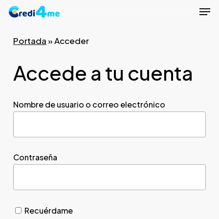
Men
Skip
to
Close
main
Portada
»
Acceder
Menu
content
Accede a tu cuenta
Nombre de usuario o correo electrónico
Contraseña
Recuérdame