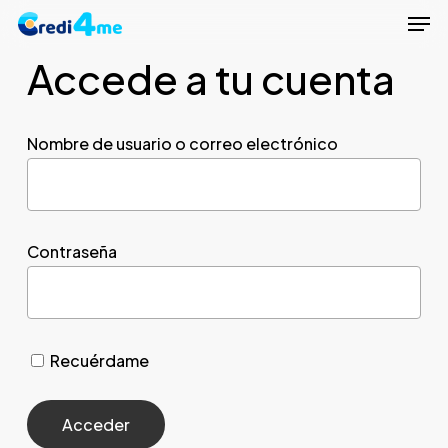
Men
Skip
to
Accede a tu cuenta
Close
main
Menu
content
Nombre de usuario o correo electrónico
Contraseña
Recuérdame