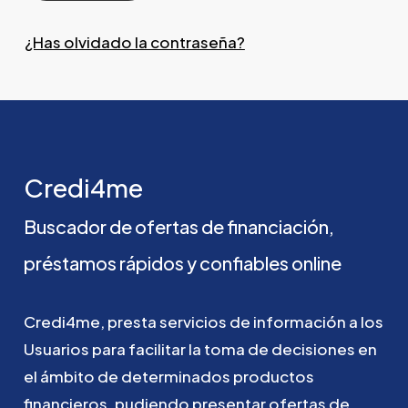
¿Has olvidado la contraseña?
Credi4me
Buscador
de
ofertas
de
financiación,
préstamos
rápidos
y
confiables
online
Credi4me,
presta
servicios
de
información
a
los
Usuarios
para
facilitar
la
toma
de
decisiones
en
el
ámbito
de
determinados
productos
financieros,
pudiendo
presentar
ofertas
de