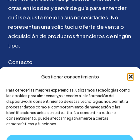
otras
entidades
y
servir
de
guía
para
entender
cuál
se
ajusta
mejor
a
sus
necesidades.
No
representan
una
solicitud
u
oferta
de
venta
o
adquisición
de
productos
financieros
de
ningún
tipo.
Contacto
Puedes ponerte en contacto con nosotros
Gestionar consentimiento
enviando un email a:
Para ofrecer las mejores experiencias, utilizamos tecnologías como
las cookies para almacenar y/o acceder a la información del
hola@credi4me.com
dispositivo. El consentimiento de estas tecnologías nos permitirá
procesar datos como el comportamiento de navegación o las
identificaciones únicas en este sitio. No consentir o retirar el
consentimiento, puede afectar negativamente a ciertas
características y funciones.