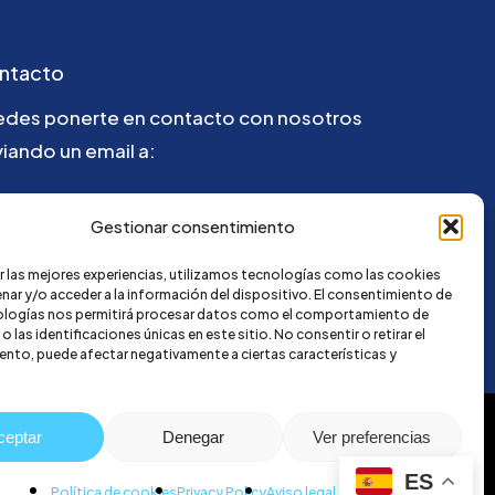
ntacto
edes ponerte en contacto con nosotros
iando un email a:
la@credi4me.com
Gestionar consentimiento
r las mejores experiencias, utilizamos tecnologías como las cookies
nar y/o acceder a la información del dispositivo. El consentimiento de
ologías nos permitirá procesar datos como el comportamiento de
 las identificaciones únicas en este sitio. No consentir o retirar el
nto, puede afectar negativamente a ciertas características y
ceptar
Denegar
Ver preferencias
ES
Política de cookies
Privacy Policy
Aviso legal