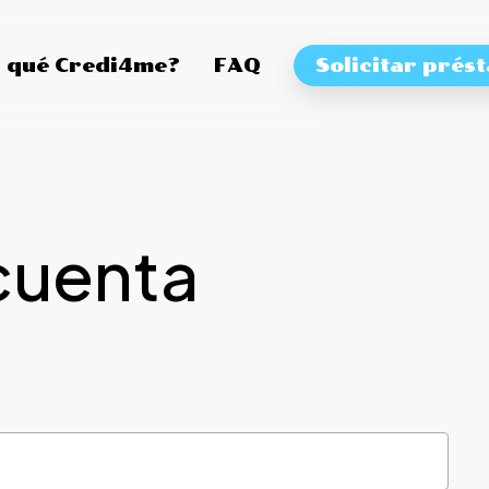
 qué Credi4me?
FAQ
Solicitar prés
cuenta