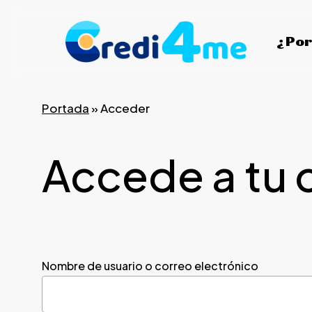
Skip
to
¿Por
main
content
Portada
»
Acceder
Accede a tu 
Nombre de usuario o correo electrónico