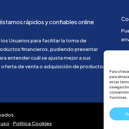
Co
éstamos
rápidos
y
confiables
online
Pu
env
los
Usuarios
para
facilitar
la
toma
de
roductos
financieros,
pudiendo
presentar
ho
ara
entender
cuál
se
ajusta
mejor
a
sus
u
oferta
de
venta
o
adquisición
de
productos
Para ofrece
para almace
estas tecn
navegación o
consentimie
funciones.
A
vados.
 uso
·
Politica Cookies