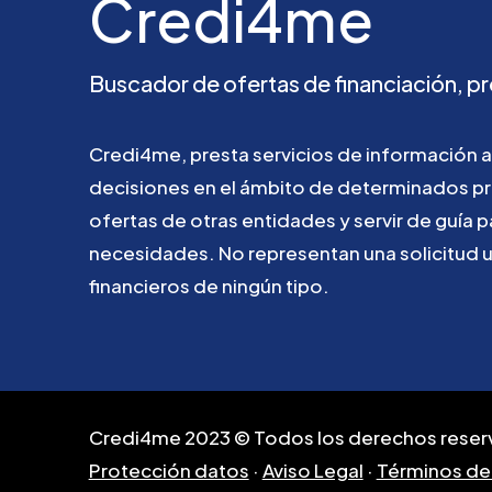
Credi4me
Buscador
de
ofertas
de
financiación,
pr
Credi4me,
presta
servicios
de
información
a
decisiones
en
el
ámbito
de
determinados
p
ofertas
de
otras
entidades
y
servir
de
guía
p
necesidades.
No
representan
una
solicitud
financieros
de
ningún
tipo.
Credi4me 2023 © Todos los derechos reser
Protección datos
·
Aviso Legal
·
Términos de